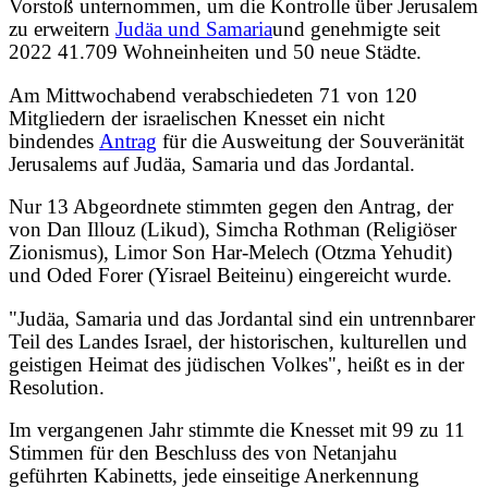
Vorstoß unternommen, um die Kontrolle über Jerusalem
zu erweitern
Judäa und Samaria
und genehmigte seit
2022 41.709 Wohneinheiten und 50 neue Städte.
Am Mittwochabend verabschiedeten 71 von 120
Mitgliedern der israelischen Knesset ein nicht
bindendes
Antrag
für die Ausweitung der Souveränität
Jerusalems auf Judäa, Samaria und das Jordantal.
Nur 13 Abgeordnete stimmten gegen den Antrag, der
von Dan Illouz (Likud), Simcha Rothman (Religiöser
Zionismus), Limor Son Har-Melech (Otzma Yehudit)
und Oded Forer (Yisrael Beiteinu) eingereicht wurde.
"Judäa, Samaria und das Jordantal sind ein untrennbarer
Teil des Landes Israel, der historischen, kulturellen und
geistigen Heimat des jüdischen Volkes", heißt es in der
Resolution.
Im vergangenen Jahr stimmte die Knesset mit 99 zu 11
Stimmen für den Beschluss des von Netanjahu
geführten Kabinetts, jede einseitige Anerkennung