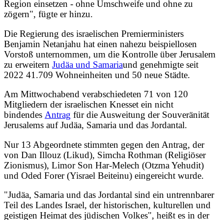
Region einsetzen - ohne Umschweife und ohne zu
zögern", fügte er hinzu.
Die Regierung des israelischen Premierministers
Benjamin Netanjahu hat einen nahezu beispiellosen
Vorstoß unternommen, um die Kontrolle über Jerusalem
zu erweitern
Judäa und Samaria
und genehmigte seit
2022 41.709 Wohneinheiten und 50 neue Städte.
Am Mittwochabend verabschiedeten 71 von 120
Mitgliedern der israelischen Knesset ein nicht
bindendes
Antrag
für die Ausweitung der Souveränität
Jerusalems auf Judäa, Samaria und das Jordantal.
Nur 13 Abgeordnete stimmten gegen den Antrag, der
von Dan Illouz (Likud), Simcha Rothman (Religiöser
Zionismus), Limor Son Har-Melech (Otzma Yehudit)
und Oded Forer (Yisrael Beiteinu) eingereicht wurde.
"Judäa, Samaria und das Jordantal sind ein untrennbarer
Teil des Landes Israel, der historischen, kulturellen und
geistigen Heimat des jüdischen Volkes", heißt es in der