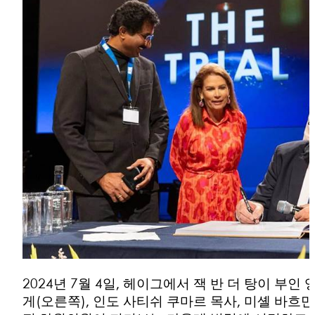
2024년 7월 4일, 헤이그에서 잭 반 더 탕이 부인 
게(오른쪽), 인도 사티쉬 쿠마르 목사, 미셸 바흐만