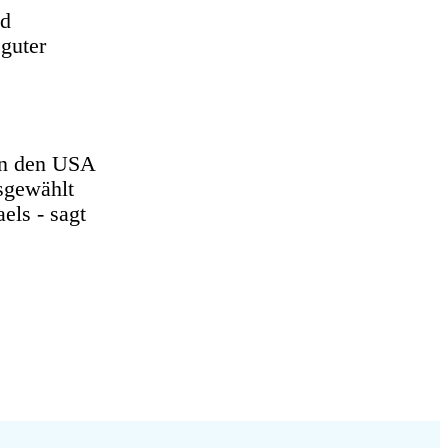
nd
 guter
hen den USA
usgewählt
els - sagt