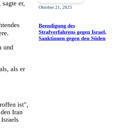
 sagte er,
Oktober 21, 2025
htendes
Beendigung des
Strafverfahrens gegen Israel,
ere.
Sanktionen gegen den Süden
a und
ls, als er
offen ist",
 den Iran
Israels