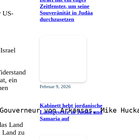
Zeitfenster, um seine
Souveränität in Judäa
r US-
durchzusetzen
Israel
Widerstand
t, ein
Februar 9, 2026
nen
Kabinett hebt jordanische
Gouverneur von Arkansas, Mike Huck
Landgesetze in Judäa und
Samaria auf
das Land
m Land zu