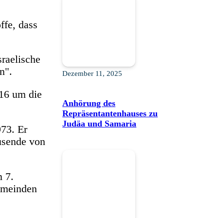
ffe, dass
sraelische
n".
Dezember 11, 2025
16 um die
Anhörung des
Repräsentantenhauses zu
Judäa und Samaria
73. Er
usende von
 7.
emeinden