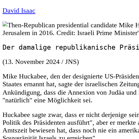
David Isaac
Der damalige republikanische Präs
(
13. November 2024
/ JNS)
Mike Huckabee, den der designierte US-Präside
Staates ernannt hat, sagte der israelischen Zeitu
Ankündigung, dass die Annexion von Judäa und
"natürlich" eine Möglichkeit sei.
Huckabee sagte zwar, dass er nicht derjenige sei
Politik des Präsidenten ausführt", aber er merkte a
Amtszeit bewiesen hat, dass noch nie ein amerika
Souveränität Israels zu erreichen".