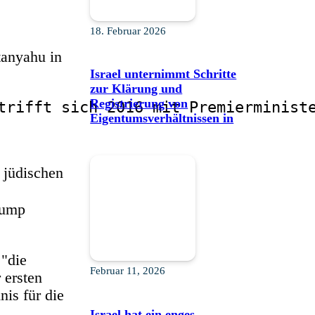
18. Februar 2026
Israel unternimmt Schritte
zur Klärung und
Registrierung von
trifft sich 2016 mit Premierminist
Eigentumsverhältnissen in
 jüdischen
rump
 "die
Februar 11, 2026
 ersten
nis für die
Israel hat ein enges