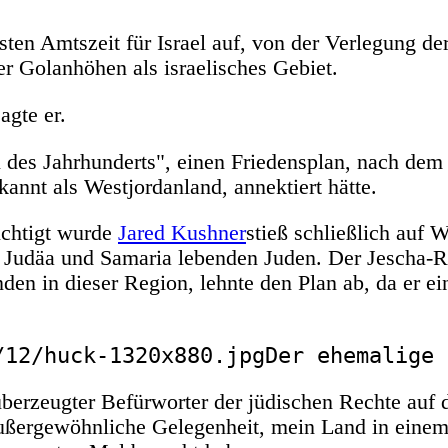
ten Amtszeit für Israel auf, von der Verlegung de
r Golanhöhen als israelisches Gebiet.
agte er.
 des Jahrhunderts", einen Friedensplan, nach dem 
annt als Westjordanland, annektiert hätte.
ichtigt wurde
Jared Kushner
stieß schließlich auf 
n Judäa und Samaria lebenden Juden. Der Jescha-Ra
en in dieser Region, lehnte den Plan ab, da er ei
Der ehemalige 
überzeugter Befürworter der jüdischen Rechte auf 
e außergewöhnliche Gelegenheit, mein Land in eine