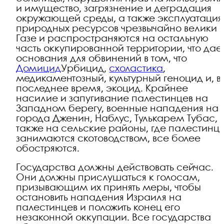
и имущество, загрязнение и деградация
окружающей среды, а также эксплуатация
природных ресурсов чрезвычайно велики 
Газе и распространяются на остальную
часть оккупированной территории, что дае
основания для обвинений в том, что
Домицид
Урбицид,
схоластика
,
медикаментозный, культурный геноцид и, в
последнее время, экоцид. Крайнее
насилие и запугивание палестинцев на
Западном берегу, военные нападения на
города Дженин, Наблус, Тулькарем Тубас, 
также на сельские районы, где палестинц
занимаются скотоводством, все более
обостряются.
Государства должны действовать сейчас.
Они должны прислушаться к голосам,
призывающим их принять меры, чтобы
остановить нападения Израиля на
палестинцев и положить конец его
незаконной оккупации. Все государства