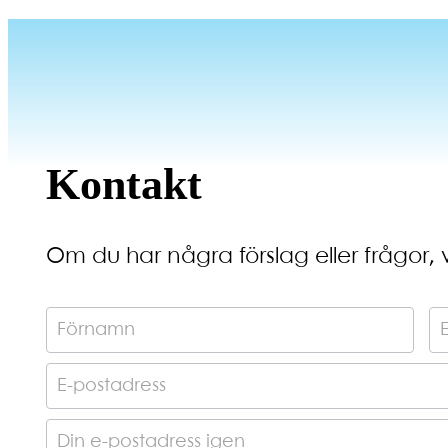
Kontakt
Om du har några förslag eller frågor, 
K
o
n
t
a
k