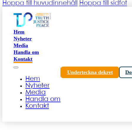
Hoppa till huvudinnehåll
Hoppa till sidfot
Hem
Nyheter
Media
Handla om
Kontakt
Underteckna dekret
Do
Hem
Nyheter
Media
Handla om
Kontakt