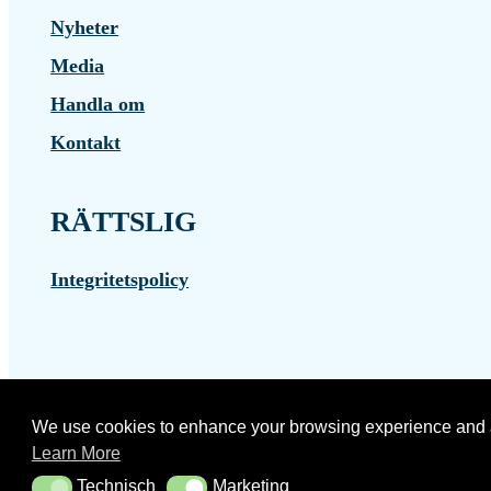
Nyheter
Media
Handla om
Kontakt
RÄTTSLIG
Integritetspolicy
Copyright ICTJP © 2026 - Alla rättigheter förbehållna
We use cookies to enhance your browsing experience and anal
Learn More
Svenska
Läs denna sida i
Technisch
Marketing
Technisch
Marketing