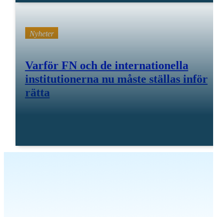
Nyheter
Varför FN och de internationella
institutionerna nu måste ställas inför
rätta
23 25 april