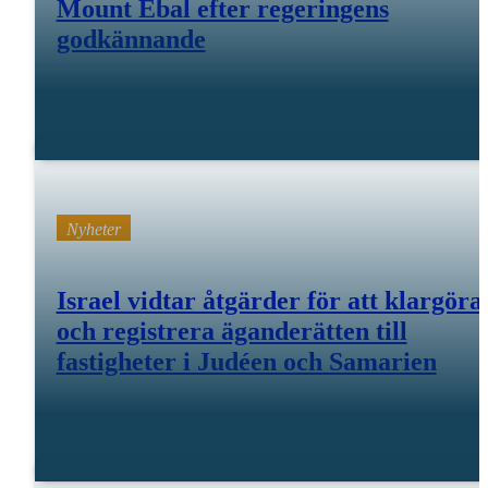
Mount Ebal efter regeringens
godkännande
12 mars 26
Nyheter
Israel vidtar åtgärder för att klargöra
och registrera äganderätten till
fastigheter i Judéen och Samarien
feb 18 26