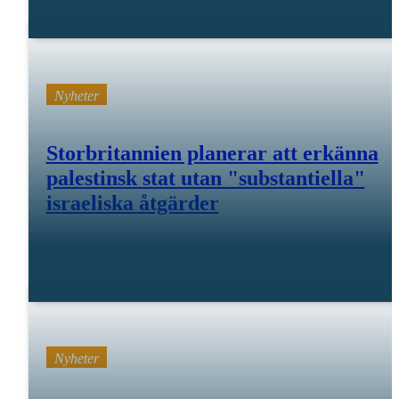
sep 23 25
Nyheter
Storbritannien planerar att erkänna
palestinsk stat utan "substantiella"
israeliska åtgärder
30 juli 25
Nyheter