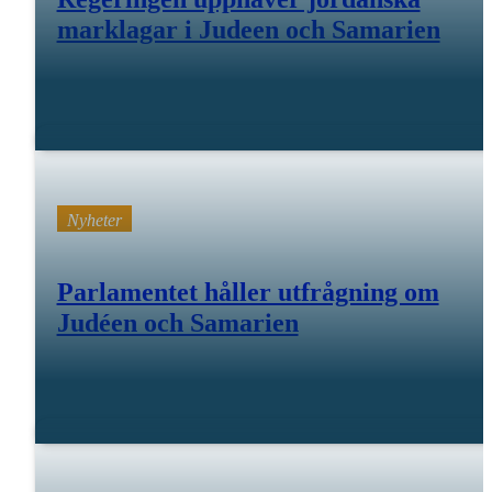
marklagar i Judeen och Samarien
09 feb 26
Nyheter
Parlamentet håller utfrågning om
Judéen och Samarien
dec 11 25