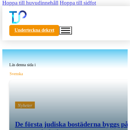
Hoppa till huvudinnehåll
Hoppa till sidfot
Underteckna dekret
Läs denna sida i
Svenska
Nyheter
De första judiska bostäderna byggs på