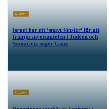
Nyheter
Israel har ett ‘snävt fönster’ för att
främja suveräniteten i Judéen och
Samarien, säger Ganz
11 feb 26
Nyheter
Regeringen upphäver jordanska