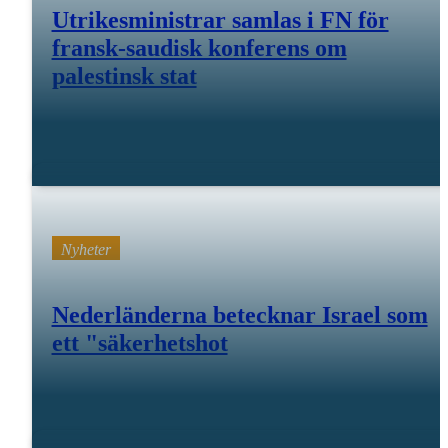
Utrikesministrar samlas i FN för
fransk-saudisk konferens om
palestinsk stat
28 juli 25
Nyheter
Nederländerna betecknar Israel som
ett "säkerhetshot
28 juli 25