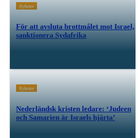
Nyheter
För att avsluta brottmålet mot Israel,
sanktionera Sydafrika
21 oktober 25
Nyheter
Nederländsk kristen ledare: ‘Judeen
och Samarien är Israels hjärta’