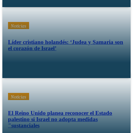
Noticias
Líder cristiano holandés: ‘Judea y Samaria son
el corazón de Israel’
Sep 23 25
Noticias
El Reino Unido planea reconocer el Estado
palestino si Israel no adopta medidas
"sustanciales