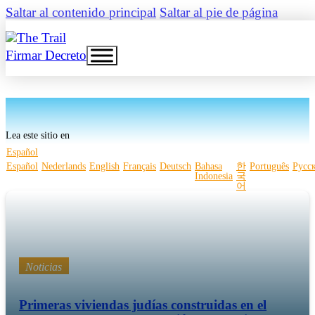
Saltar al contenido principal
Saltar al pie de página
Firmar Decreto
Lea este sitio en
Español
Español
Nederlands
English
Français
Deutsch
Bahasa
한
Português
Русс
Indonesia
국
어
Noticias
Primeras viviendas judías construidas en el