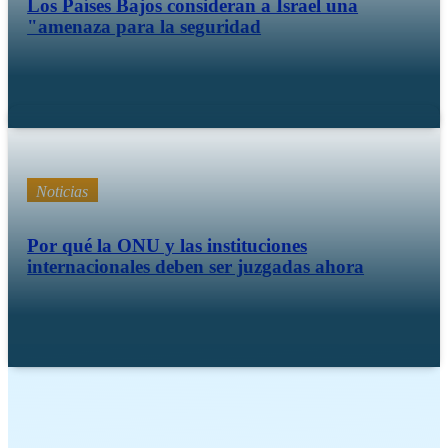
Los Países Bajos consideran a Israel una
"amenaza para la seguridad
28 julio 25
Noticias
Por qué la ONU y las instituciones
internacionales deben ser juzgadas ahora
Abr 23 25