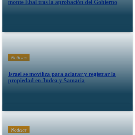
monte Ebal tras la aprobación del Gobierno
Mar 12 26
Noticias
Israel se moviliza para aclarar y registrar la
propiedad en Judea y Samaria
Feb 18 26
Noticias