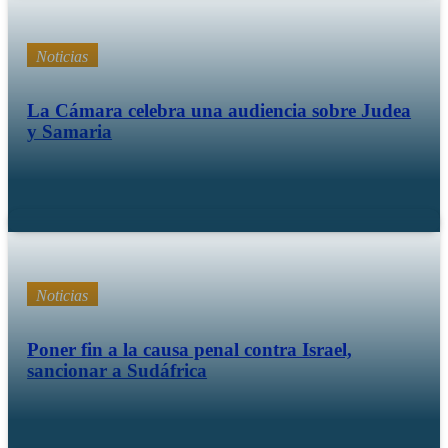
Noticias
La Cámara celebra una audiencia sobre Judea
y Samaria
Dic 11 25
Noticias
Poner fin a la causa penal contra Israel,
sancionar a Sudáfrica
21 25 octubre