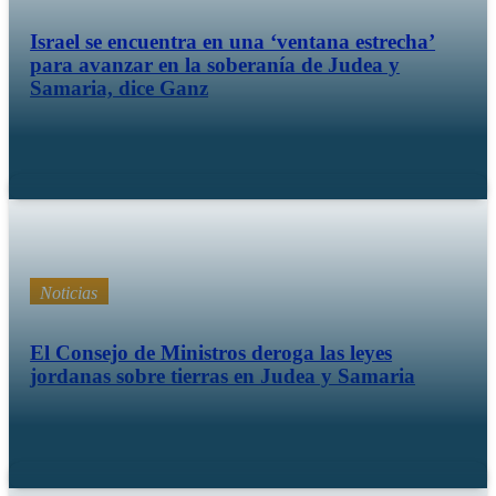
Israel se encuentra en una ‘ventana estrecha’
para avanzar en la soberanía de Judea y
Samaria, dice Ganz
Feb 11 26
Noticias
El Consejo de Ministros deroga las leyes
jordanas sobre tierras en Judea y Samaria
Feb 09 26