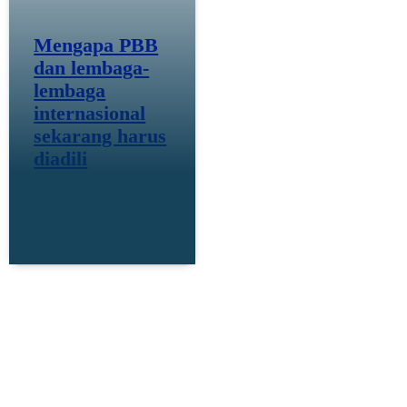
Mengapa PBB
dan lembaga-
lembaga
internasional
sekarang harus
diadili
23 April 25