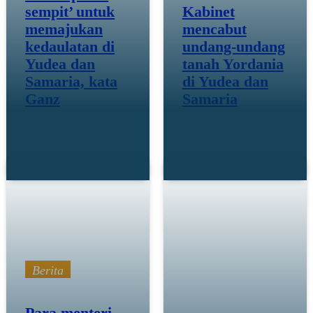
sempit’ untuk
Kabinet
memajukan
mencabut
kedaulatan di
undang-undang
Yudea dan
tanah Yordania
Samaria, kata
di Yudea dan
Ganz
Samaria
11 Februari 26
Feb 09 26
Berita