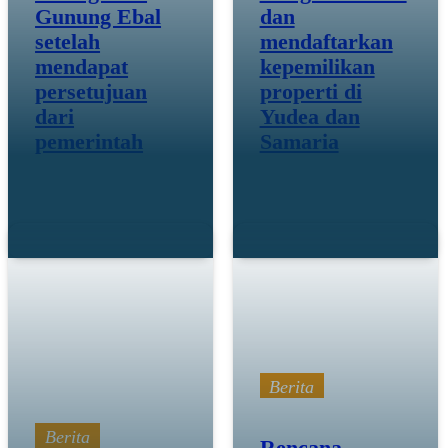
Gunung Ebal
dan
setelah
mendaftarkan
mendapat
kepemilikan
persetujuan
properti di
dari
Yudea dan
pemerintah
Samaria
Mar 12 26
18 Februari 26
Berita
Berita