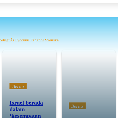
ortuguês
Русский
Español
Svenska
Berita
Israel berada
Berita
dalam
‘kesempatan