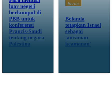
Para menteri
Berita
luar negeri
berkumpul di
PBB untuk
Belanda
konferensi
tetapkan Israel
Prancis-Saudi
sebagai
tentang negara
'ancaman
Palestina
keamanan'
28 Juli 25
28 Juli 25