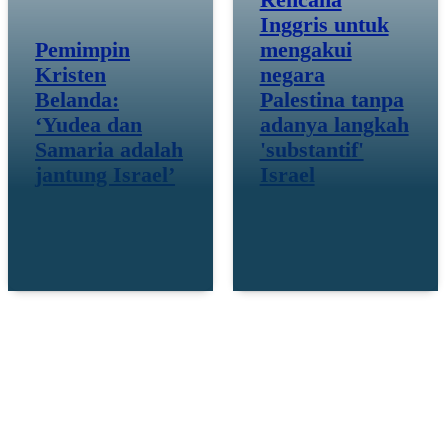
Rencana
Inggris untuk
Pemimpin
mengakui
Kristen
negara
Belanda:
Palestina tanpa
‘Yudea dan
adanya langkah
Samaria adalah
'substantif'
jantung Israel’
Israel
23 September 25
Jul 30 25