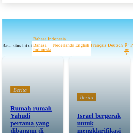
Bahasa Indonesia
Bahasa
Nederlands
English
Français
Deutsch
한
P
Baca situs ini di
Indonesia
국
어
Berita
Berita
Rumah-rumah
Yahudi
Israel bergerak
pertama yang
untuk
dibangun di
mengklarifikasi