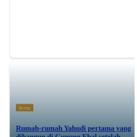
Oleh karena itu, sekarang jadilah bijak, hai raja;
Diinstruksikan, hai para hakim bumi
Mazmur 2:10
Menandatangani Surat Keputusan
Berita
Rumah-rumah Yahudi pertama yang
dibangun di Gunung Ebal setelah