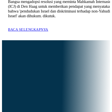
Bangsa mengadopsi resolusi yang meminta Mahkamah Internasio
(ICJ) di Den Haag untuk memberikan pendapat yang menyatakan
bahwa 'pendudukan Israel dan diskriminasi terhadap non-Yahudi 
Israel' akan dihukum. dikutuk.
BACA SELENGKAPNYA
Sebab lihatlah, pada hari-hari itu dan pada wakt
itu,
Ketika Aku membawa kembali orang-orang Yehu
dan Yerusalem yang ditawan,
Aku juga akan mengumpulkan semua bangsa,
Dan bawalah mereka ke Lembah Yosafat; Dan A
akan mengadakan penghakiman bersama mereka
di sana,