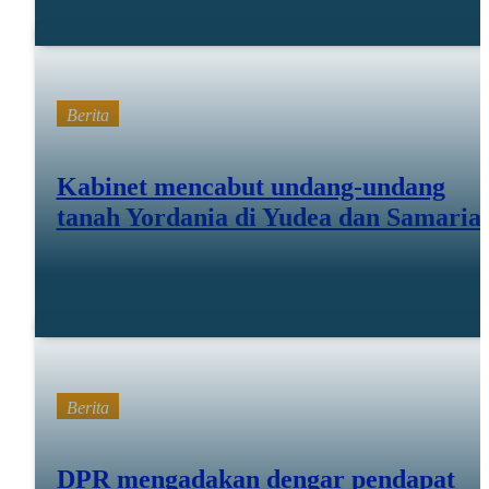
Berita
Kabinet mencabut undang-undang
tanah Yordania di Yudea dan Samaria
Feb 09 26
Berita
DPR mengadakan dengar pendapat