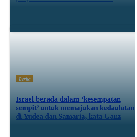
18 Februari 26
Berita
Israel berada dalam ‘kesempatan
sempit’ untuk memajukan kedaulatan
di Yudea dan Samaria, kata Ganz
11 Februari 26