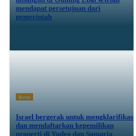
mendapat persetujuan dari
pemerintah
Mar 12 26
Berita
Israel bergerak untuk mengklarifikasi
dan mendaftarkan kepemilikan
properti di Yudea dan Samaria