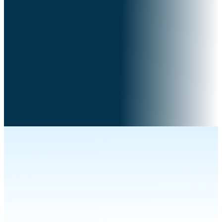
Karena umat-Ku,
Warisan saya Israel,
Yang mereka sebarkan ke antara bangsa-bangsa;
Mereka juga telah membagi tanah-Ku.
Yoel 3:1-2