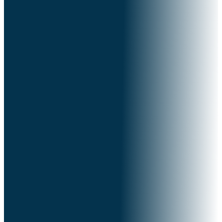
Car voici, en ces jours-là et à cette époque-là,
Quand je ramènerai les captifs de Juda et de
Jérusalem,
Je rassemblerai aussi toutes les nations,
Et fais-les descendre dans la vallée de Josaphat ; Et
là j'entrerai en jugement avec eux,
À cause de mon peuple,
Mon héritage Israël,
Qu'ils ont dispersés parmi les nations ;
Ils ont également divisé Mon pays.
Joël 3:1-2