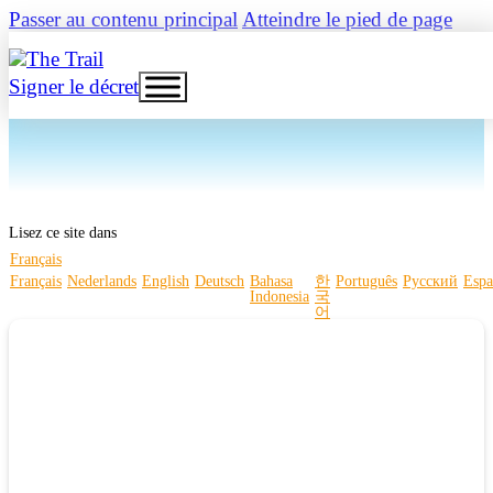
Passer au contenu principal
Atteindre le pied de page
Signer le décret
Lisez ce site dans
Français
Français
Nederlands
English
Deutsch
Bahasa
한
Português
Русский
Espa
Indonesia
국
어
LE PROCÈS