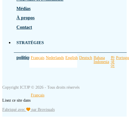
Médias
À propos
Contact
STRATÉGIES
politique de confidentialité
Français
Nederlands
English
Deutsch
Bahasa
한
Portugu
Indonesia
국
어
Copyright ICTJP © 2026 - Tous droits réservés
Français
Lisez ce site dans
Fabriqué avec
par Brovisuals