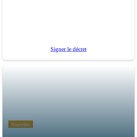
Maintenant donc, soyez sages, ô rois ; Soyez
instruits, vous les juges de la terre
Psaume 2:10
Signer le décret
Nouvelles