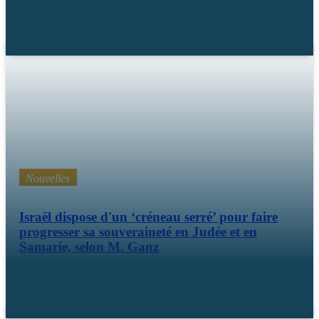
Fév 18 26
Nouvelles
Israël dispose d'un ‘créneau serré’ pour faire
progresser sa souveraineté en Judée et en
Samarie, selon M. Ganz
Fév 11 26