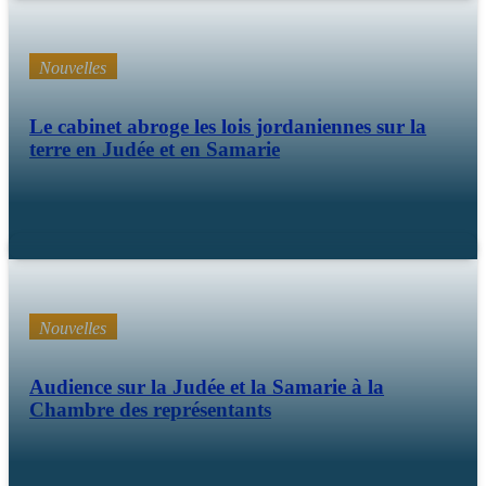
Nouvelles
Le cabinet abroge les lois jordaniennes sur la
terre en Judée et en Samarie
Fév 09 26
Nouvelles
Audience sur la Judée et la Samarie à la
Chambre des représentants
Déc 11 25