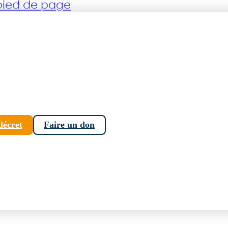
 pied de page
décret
Faire un don