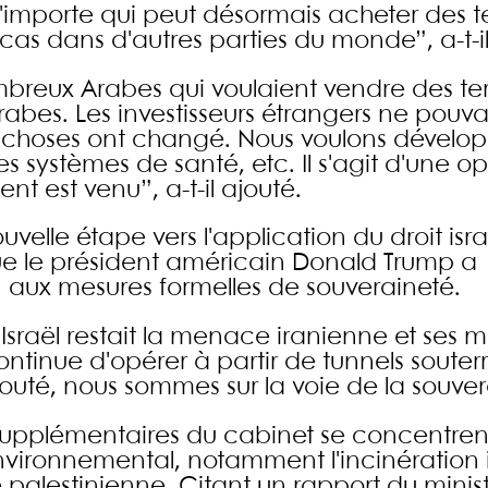
n'importe qui peut désormais acheter des t
as dans d'autres parties du monde”, a-t-il
breux Arabes qui voulaient vendre des ter
rabes. Les investisseurs étrangers ne pouv
les choses ont changé. Nous voulons dévelo
s systèmes de santé, etc. Il s'agit d'une o
t est venu”, a-t-il ajouté.
elle étape vers l'application du droit isra
ue le président américain Donald Trump a
aux mesures formelles de souveraineté.
'Israël restait la menace iranienne et ses 
ntinue d'opérer à partir de tunnels souter
uté, nous sommes sur la voie de la souver
upplémentaires du cabinet se concentrent 
environnemental, notamment l'incinération i
té palestinienne. Citant un rapport du minis