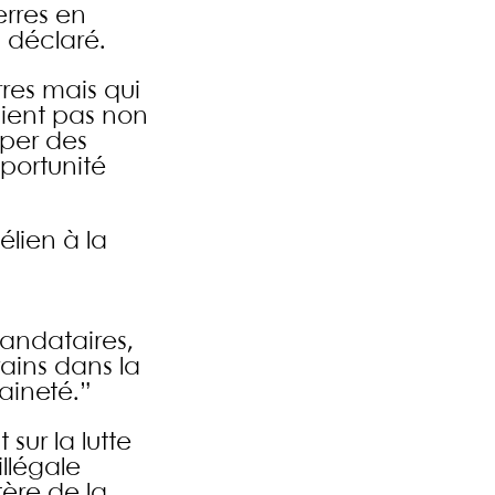
erres en
 déclaré.
res mais qui
aient pas non
pper des
pportunité
élien à la
mandataires,
rains dans la
aineté.”
sur la lutte
llégale
tère de la