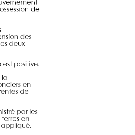
ouvernement
possession de
s
ension des
 les deux
 est positive.
 la
fonciers en
ventes de
istré par les
 terres en
 appliqué.