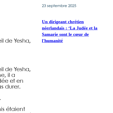
23 septembre 2025
Un dirigeant chrétien
néerlandais : ‘La Judée et la
Samarie sont le cœur de
l'humanité
il de Yesha,
il de Yesha,
, il a
dée et en
s durer.
.
nis étaient