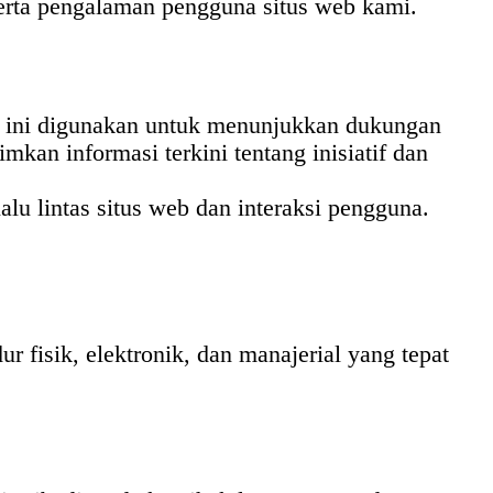
erta pengalaman pengguna situs web kami.
an ini digunakan untuk menunjukkan dukungan
kan informasi terkini tentang inisiatif dan
u lintas situs web dan interaksi pengguna.
isik, elektronik, dan manajerial yang tepat