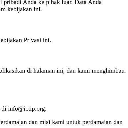
 pribadi Anda ke pihak luar. Data Anda
m kebijakan ini.
ijakan Privasi ini.
blikasikan di halaman ini, dan kami menghimbau
di info@ictip.org.
Perdamaian dan misi kami untuk perdamaian dan