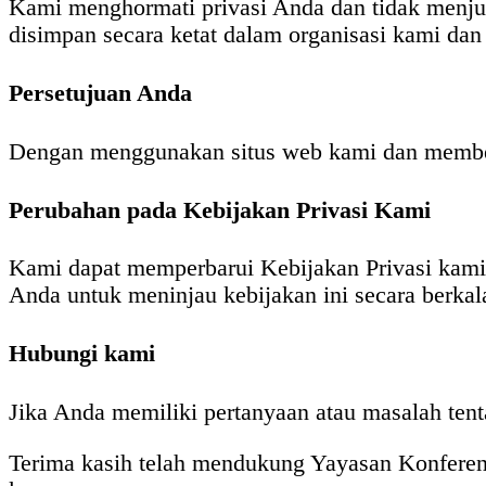
Kami menghormati privasi Anda dan tidak menju
disimpan secara ketat dalam organisasi kami dan
Persetujuan Anda
Dengan menggunakan situs web kami dan memberi
Perubahan pada Kebijakan Privasi Kami
Kami dapat memperbarui Kebijakan Privasi kami 
Anda untuk meninjau kebijakan ini secara berkal
Hubungi kami
Jika Anda memiliki pertanyaan atau masalah tent
Terima kasih telah mendukung Yayasan Konferens