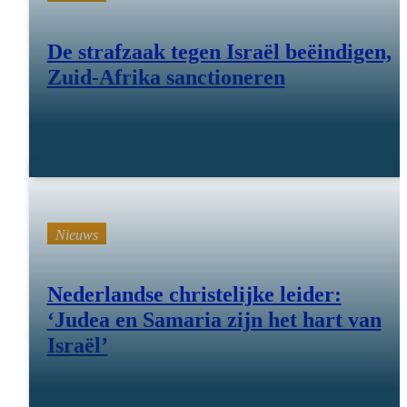
De strafzaak tegen Israël beëindigen,
Zuid-Afrika sanctioneren
21 okt 25
Nieuws
Nederlandse christelijke leider:
‘Judea en Samaria zijn het hart van
Israël’
23 sep 25