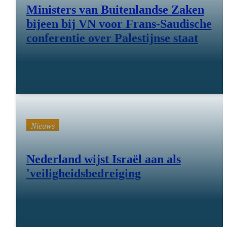
Ministers van Buitenlandse Zaken
bijeen bij VN voor Frans-Saudische
conferentie over Palestijnse staat
28 juli 25
Nieuws
Nederland wijst Israël aan als
'veiligheidsbedreiging
28 juli 25