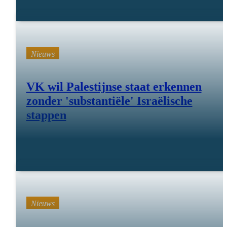
Nieuws
VK wil Palestijnse staat erkennen
zonder 'substantiële' Israëlische
stappen
30 juli 25
Nieuws