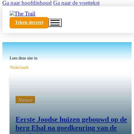
Ga naar hoofdinhoud
Ga naar de voettekst
Teken decreet
Lees deze site in
Nederlands
Nieuws
Eerste Joodse huizen gebouwd op de
berg Ebal na goedkeuring van de