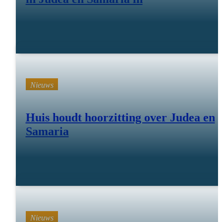
09 feb 26
Nieuws
Huis houdt hoorzitting over Judea en
Samaria
11 dec 25
Nieuws