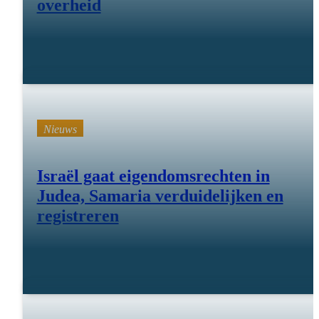
overheid
mrt 12 26
Nieuws
Israël gaat eigendomsrechten in
Judea, Samaria verduidelijken en
registreren
18 feb 26