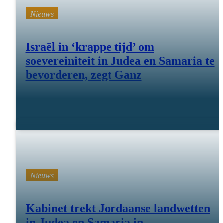
Nieuws
Israël in ‘krappe tijd’ om
soevereiniteit in Judea en Samaria te
bevorderen, zegt Ganz
11 feb 26
Nieuws
Kabinet trekt Jordaanse landwetten
in Judea en Samaria in