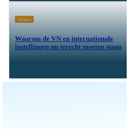
Nieuws
Waarom de VN en internationale
instellingen nu terecht moeten staan
23 apr 25