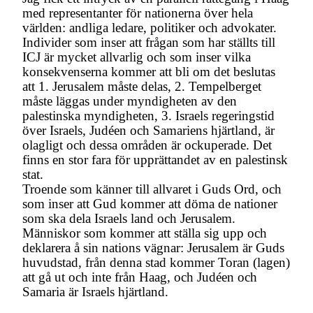
med representanter för nationerna över hela
världen: andliga ledare, politiker och advokater.
Individer som inser att frågan som har ställts till
ICJ är mycket allvarlig och som inser vilka
konsekvenserna kommer att bli om det beslutas
att 1. Jerusalem måste delas, 2. Tempelberget
måste läggas under myndigheten av den
palestinska myndigheten, 3. Israels regeringstid
över Israels, Judéen och Samariens hjärtland, är
olagligt och dessa områden är ockuperade. Det
finns en stor fara för upprättandet av en palestinsk
stat.
Troende som känner till allvaret i Guds Ord, och
som inser att Gud kommer att döma de nationer
som ska dela Israels land och Jerusalem.
Människor som kommer att ställa sig upp och
deklarera å sin nations vägnar: Jerusalem är Guds
huvudstad, från denna stad kommer Toran (lagen)
att gå ut och inte från Haag, och Judéen och
Samaria är Israels hjärtland.