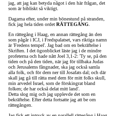
jag, att jag kan betyda något i den här frågan, det
som är bibliskt så viktigt.
Dagarna efter, under min bönestund på stranden,
fick jag hela tiden ordet
RÄTTEGÅNG
.
En rättegång i Haag, en annan rättegång än den
som pågår i ICJ, i Fredspalatset, vars riktiga namn
är 'Fredens tempel'. Jag bad om en bekräftelse i
Skriften. I det ögonblicket läste jag i de mindre
profeterna och hade nått Joel 3,1-2: 'Ty se, på den
tiden och på den tiden, när jag för tillbaka Judas
och Jerusalems fångnader, ska jag också samla
alla folk, och för dem ner till Josafats dal; och där
skall jag gå till rätta med dem för mitt folks skull,
min arvedel Israel, som de förskingrat bland
folken; de har också delat mitt land'.
Detta slog mig och jag upplevde det som en
bekräftelse. Efter detta fortsatte jag att be om
rättegången.
Jag fick ett intryck av en parallell rättegång i Haag