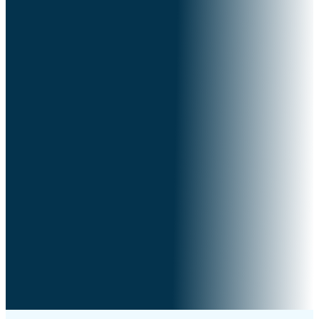
Ty se, i de dagar och vid den tiden,
När jag för tillbaka Judas och Jerusalems fångar,
Jag ska också samla alla folk,
Och för dem ner till Josafats dal; Och där skall ja
gå till doms över dem,
På grund av mitt folk,
Mitt arv Israel,
som de skingrade bland folken;
De har också delat mitt land.
Joel 3:1-2