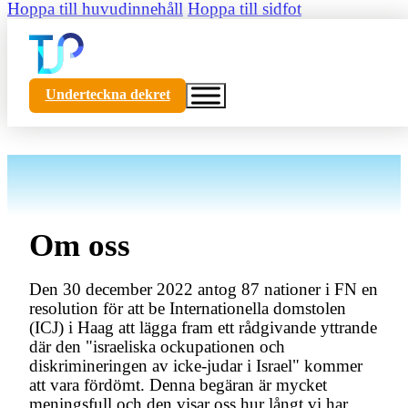
Hoppa till huvudinnehåll
Hoppa till sidfot
Underteckna dekret
Om oss
Den 30 december 2022 antog 87 nationer i FN en
resolution för att be Internationella domstolen
(ICJ) i Haag att lägga fram ett rådgivande yttrande
där den "israeliska ockupationen och
diskrimineringen av icke-judar i Israel" kommer
att vara fördömt. Denna begäran är mycket
meningsfull och den visar oss hur långt vi har