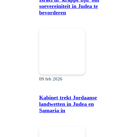
soevereiniteit in Judea te
bevorderen
09 feb 2026
Kabinet trekt Jordaanse
landwetten in Judea en
Samaria in