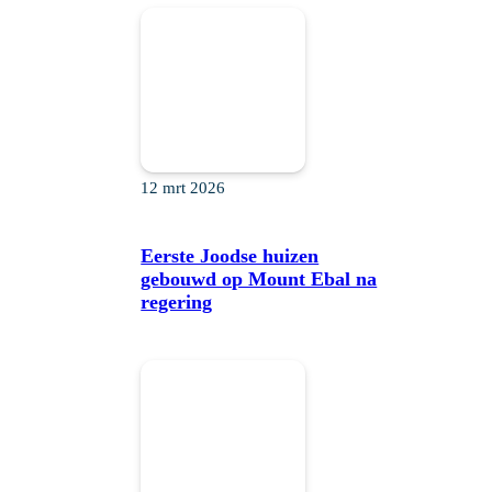
12 mrt 2026
Eerste Joodse huizen
gebouwd op Mount Ebal na
regering