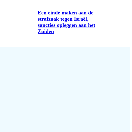
Een einde maken aan de
strafzaak tegen Israël,
sancties opleggen aan het
Zuiden